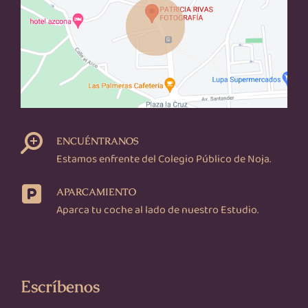
ENCUÉNTRANOS
Estamos enfrente del Colegio Público de Noja.
APARCAMIENTO
Aparca tu coche al lado de nuestro Estudio.
Escríbenos