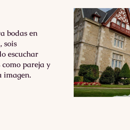
ra bodas en
 sois
do escuchar
s como pareja y
a imagen.