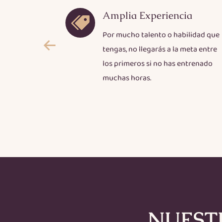
nte
Amplia Experiencia
igo y por
Por mucho talento o habilidad que
on expertos
tengas, no llegarás a la meta entre
ltimas
los primeros si no has entrenado
muchas horas.
NUEST