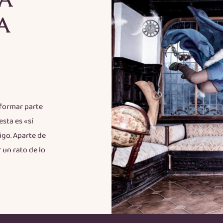
A
 formar parte
sta es «sí
igo. Aparte de
 un rato de lo