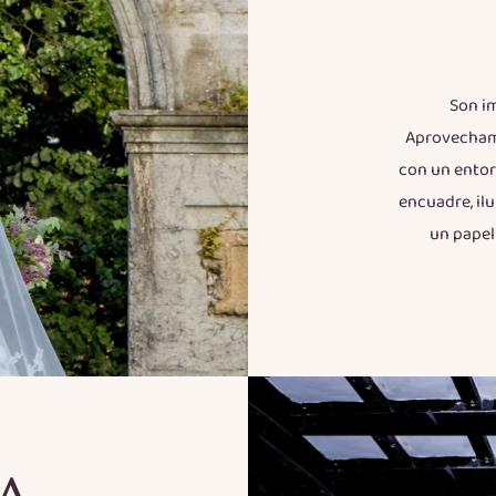
Son im
Aprovechamo
con un entor
encuadre, il
un papel 
A