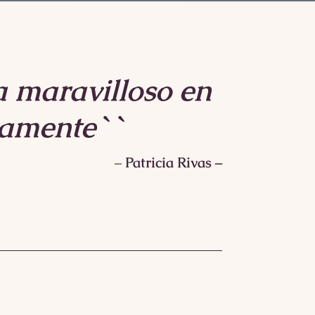
a maravilloso en
rnamente``
–
Patricia Rivas –