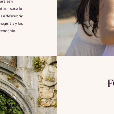
urales y
tural saca lo
is a descubrir
magináis y los
renderán.